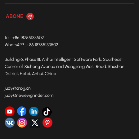
tel : +86 18755133502
WhatsAPP : +86 18755133502
Building 6, Phase III, Anhui Intelligent Software Park, Southeast
Corner of Xicheng Avenue and Wangjiang West Road, Shushan
District, Hefei, Anhui, China
judy@ahxjj.cn
judy@neviewgrinder.com