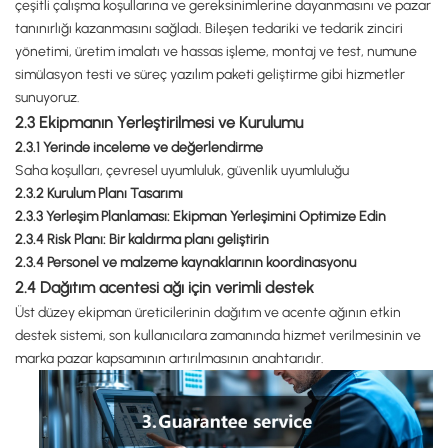
çeşitli çalışma koşullarına ve gereksinimlerine dayanmasını ve pazar
tanınırlığı kazanmasını sağladı. Bileşen tedariki ve tedarik zinciri
yönetimi, üretim imalatı ve hassas işleme, montaj ve test, numune
simülasyon testi ve süreç yazılım paketi geliştirme gibi hizmetler
sunuyoruz.
2.3 Ekipmanın Yerleştirilmesi ve Kurulumu
2.3.1 Yerinde inceleme ve değerlendirme
Saha koşulları, çevresel uyumluluk, güvenlik uyumluluğu
2.3.2 Kurulum Planı Tasarımı
2.3.3 Yerleşim Planlaması: Ekipman Yerleşimini Optimize Edin
2.3.4 Risk Planı: Bir kaldırma planı geliştirin
2.3.4 Personel ve malzeme kaynaklarının koordinasyonu
2.4 Dağıtım acentesi ağı için verimli destek
Üst düzey ekipman üreticilerinin dağıtım ve acente ağının etkin
destek sistemi, son kullanıcılara zamanında hizmet verilmesinin ve
marka pazar kapsamının artırılmasının anahtarıdır.