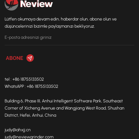
Lütfen okumaya devam edin, haberdar olun, abone olun ve
düşüncelerinizi bizimle paylaşmanızı bekliyoruz.
tel : +86 18755133502
WhatsAPP : +86 18755133502
Building 6, Phase III, Anhui Intelligent Software Park, Southeast
Corner of Xicheng Avenue and Wangjiang West Road, Shushan
District, Hefei, Anhui, China
judy@ahxjj.cn
judy@neviewgrinder.com