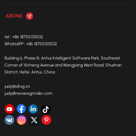
tel : +86 18755133502
WhatsAPP : +86 18755133502
Building 6, Phase III, Anhui Intelligent Software Park, Southeast
Corner of Xicheng Avenue and Wangjiang West Road, Shushan
District, Hefei, Anhui, China
judy@ahxjj.cn
judy@neviewgrinder.com