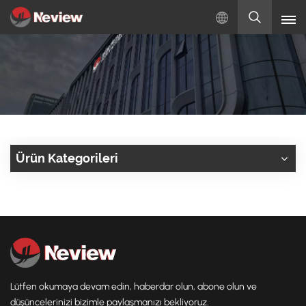
Türkçe
English
Русский
Español
Ürün Kategorileri
Türkçe
بالعربية
Lütfen okumaya devam edin, haberdar olun, abone olun ve
düşüncelerinizi bizimle paylaşmanızı bekliyoruz.