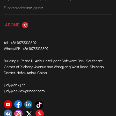
tel : +86 18755133502
WhatsAPP : +86 18755133502
Building 6, Phase III, Anhui Intelligent Software Park, Southeast
Corner of Xicheng Avenue and Wangjiang West Road, Shushan
District, Hefei, Anhui, China
judy@ahxjj.cn
judy@neviewgrinder.com