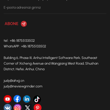
tel : +86 18755133502
WhatsAPP : +86 18755133502
Building 6, Phase III, Anhui Intelligent Software Park, Southeast
Corner of Xicheng Avenue and Wangjiang West Road, Shushan
District, Hefei, Anhui, China
judy@ahxjj.cn
judy@neviewgrinder.com