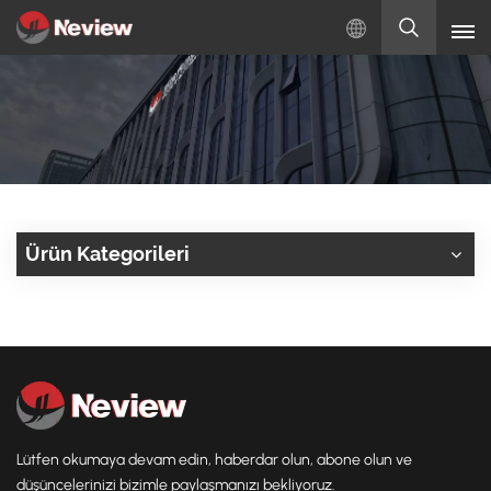
Türkçe
English
Русский
Español
Ürün Kategorileri
Türkçe
بالعربية
Lütfen okumaya devam edin, haberdar olun, abone olun ve
düşüncelerinizi bizimle paylaşmanızı bekliyoruz.